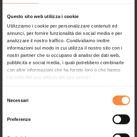
Questo sito web utilizza i cookie
Utilizziamo i cookie per personalizzare contenuti ed
annunci, per fornire funzionalità dei social media e per
06 MAGGIO 2026
analizzare il nostro traffico. Condividiamo inoltre
informazioni sul modo in cui utilizza il nostro sito con i
Gioco e movimento: un incontro dedicato allo
nostri partner che si occupano di analisi dei dati web,
sviluppo psicomotorio nella prima infanzia
pubblicità e social media, i quali potrebbero combinarle
con altre informazioni che ha fornito loro o che hanno
raccolto dal suo utilizzo dei loro servizi.
Selezione
Necessari
del
consenso
Preferenze