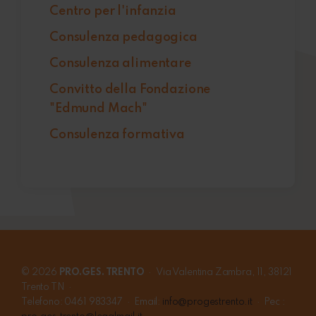
Centro per l'infanzia
Consulenza pedagogica
Consulenza alimentare
Convitto della Fondazione
"Edmund Mach"
Consulenza formativa
© 2026
PRO.GES. TRENTO
· Via Valentina Zambra, 11, 38121
Trento TN ·
Telefono: 0461 983347 · Email:
info@progestrento.it
· Pec :