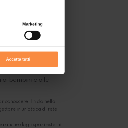
Marketing
cita e
Accetta tutti
ne il mantenimento e lo
i ai bambini e alle
r conoscere il nido nella
ettare in un’ottica di rete
ma anche dagli spazi esterni