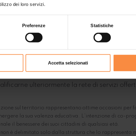
lizzo dei loro servizi.
Preferenze
Statistiche
io che accompagna
la cres
do d’infanzia
Accetta selezionati
erso in una rete di relazioni territoriali: curar
ificarne ulteriormente la rete di servizi offert
zione sul territorio rappresentano ottime occasioni per fa
 emergere la sua valenza educativa. L’intenzione di co-prog
le il benessere dei suoi cittadini di qualsiasi età.
non è delimitato solo dalla struttura che lo rappresenta 